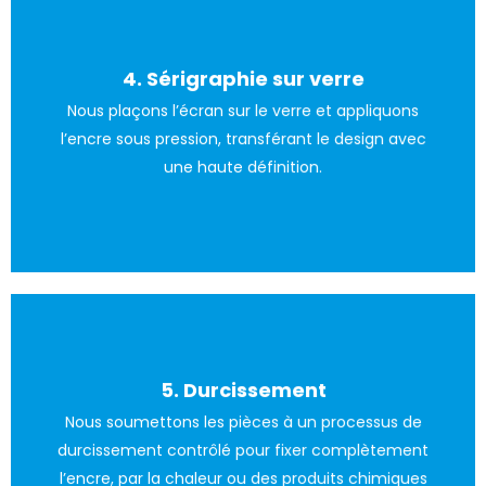
4. Sérigraphie sur verre
bouteille.
Nous plaçons l’écran sur le verre et appliquons
d’impression spécialisée pour transférer l’encre sur la
l’encre sous pression, transférant le design avec
Nous utilisons ensuite une raclette ou une machine
une haute définition.
5. Durcissement
Nous soumettons les pièces à un processus de
chimiques, selon le type d’encre utilisée.
durcissement contrôlé pour fixer complètement
Cela peut impliquer l’utilisation de chaleur ou de produits
l’encre, par la chaleur ou des produits chimiques