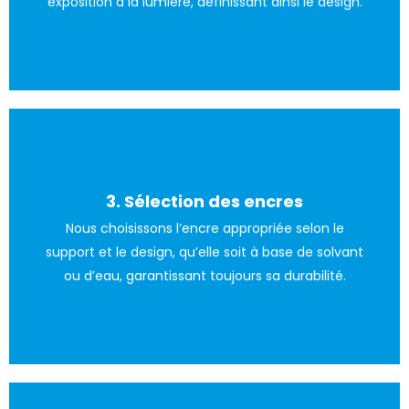
exposition à la lumière, définissant ainsi le design.
3. Sélection des encres
matériau utilisé pour la bouteille.
Nous choisissons l’encre appropriée selon le
encre épaisse à base de solvant ou d’eau, tout dépend du
support et le design, qu’elle soit à base de solvant
L’encre de sérigraphie pour verre est généralement une
ou d’eau, garantissant toujours sa durabilité.