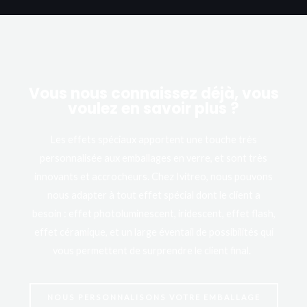
Vous nous connaissez déjà, vous
voulez en savoir plus ?
Les effets spéciaux apportent une touche très
personnalisée aux emballages en verre, et sont très
innovants et accrocheurs. Chez Ivitreo, nous pouvons
nous adapter à tout effet spécial dont le client a
besoin : effet photoluminescent, iridescent, effet flash,
effet céramique, et un large éventail de possibilités qui
vous permettent de surprendre le client final.
NOUS PERSONNALISONS VOTRE EMBALLAGE