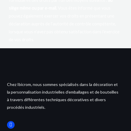
formulaires des droits par l’un des moyens suivants :
au
siège même ou par e-mail.
Vous êtes informé que vous
pouvez également exercer vos droits en présentant une
déclaration auprès de l’autorité de contrôle compétente,
lorsque vous n’avez pas obtenu satisfaction dans l’exercice
de vos droits.
Chez Ibicrom, nous sommes spécialisés dans la décoration et
la personnalisation industrielles d’emballages et de bouteilles
à travers différentes techniques décoratives et divers
procédés industriels.