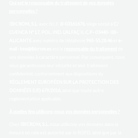
Qui est le responsable du traitement de vos données
personnelles ?
IBICROM, S.L.
avec N.I.F.
B-03161676
, siège social à
C/
CUENCA Nº 17, POL. IND. L’ALFAÇ II, C.P- 03440- IBI-
ALICANTE
avec numéro de téléphone
965-55.28.46
et
e-
mail : bea@ibicrom.es
est le
responsable du traitement
de
vos données à caractère personnel. Par conséquent, nous
vous garantissons leur sécurité et leur traitement
confidentiel, conformément aux dispositions du
RÈGLEMENT EUROPÉEN SUR LA PROTECTION DES
DONNÉES (UE) 679/2016,
ainsi que toute autre
réglementation applicable.
À quelles fins utilisons-nous vos données personnelles ?
Chez
IBICROM, S.L.
nous utilisons vos données dans la
mesure où cela est autorisé par le RGPD, ainsi que par la