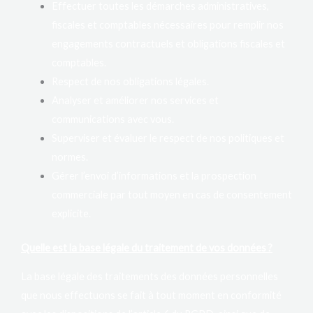
Effectuer toutes les démarches administratives,
fiscales et comptables nécessaires pour remplir nos
engagements contractuels et obligations fiscales et
comptables.
Respect de nos obligations légales.
Analyser et améliorer nos services et
communications avec vous.
Superviser et évaluer le respect de nos politiques et
normes.
Gérer l’envoi d’informations et la prospection
commerciale par tout moyen en cas de consentement
explicite.
Quelle est la base légale du traitement de vos données ?
La base légale des traitements des données personnelles
que nous effectuons se fait à tout moment en conformité