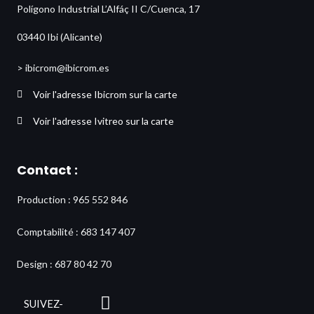
Polígono Industrial L’Alfáç II C/Cuenca, 17
03440 Ibi (Alicante)
> ibicrom@ibicrom.es
Voir l'adresse Ibicrom sur la carte
Voir l'adresse Ivitreo sur la carte
Contact :
Production : 965 552 846
Comptabilité : 683 147 407
Design : 687 80 42 70
L
SUIVEZ-