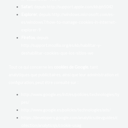
Safari
, depuis
http://support.apple.com/kb/ph5042
Explorer
, depuis
http://windows.microsoft.com/es-
es/windows7/how-to-manage-cookies-in-internet-
explorer-9
Firefox
, depuis
http://support.mozilla.org/es/kb/habilitar-y-
deshabilitar-cookies-que-los-sitios-we
Tout ce qui concerne les
cookies de Google
, tant
analytiques que publicitaires, ainsi que leur administration et
configuration, peut être consulté sur :
http://www.google.es/intl/es/policies/technologies/ty
pes/
http://www.google.es/policies/technologies/ads/
https://developers.google.com/analytics/devguides/c
ollection/analyticsjs/cookie-usag