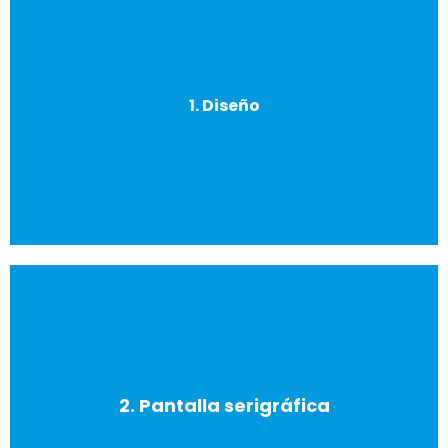
desees también.
realizar el trabajo. Tú puedes aportar el diseño que
1. Diseño
o crea el contenido y el material sobre el que se debe
Nuestro equipo experto de diseñadores gráficos adapta
controles de calidad para garantizar un acabado perfecto.
esto define el diseño, siempre bajo los más estrictos
2. Pantalla serigráfica
fotopolímero que se endurece con la aplicación de luz,
Elaboramos una pantalla de malla fina cubierta con un