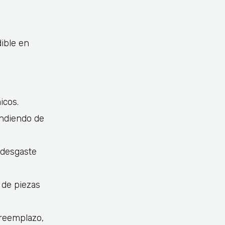
ible en
icos.
endiendo de
 desgaste
d de piezas
 reemplazo,