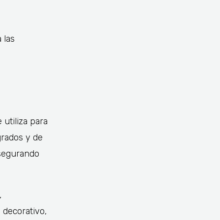
 las
 utiliza para
grados y de
asegurando
,
 decorativo,