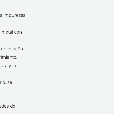
ina impurezas,
l metal con
s en el baño
rimiento.
ura y la
io, se
dades de