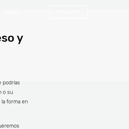
Español
CONTACTO
eso y
 podrías
n o su
 la forma en
queremos