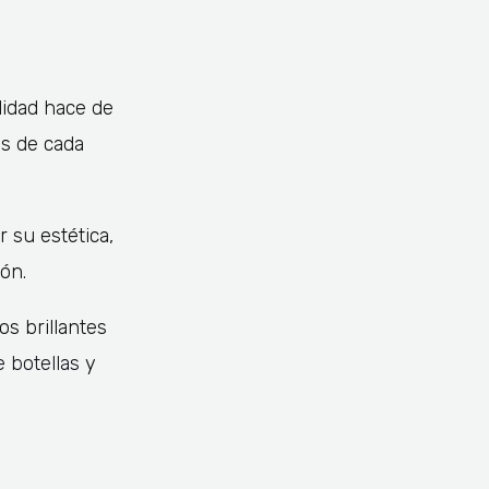
lidad hace de
as de cada
 su estética,
ón.
s brillantes
e botellas
y