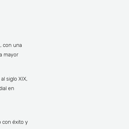
l, con una
ga mayor
l siglo XIX,
dial en
 con éxito y