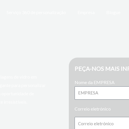
Serviço 360 de personalização
Empresa
Blogue
PEÇA-NOS MAIS I
alagens de vidro em
Nome da EMPRESA
egante para personalizar
a oportunidade de
irresistíveis.
Correio eletrónico