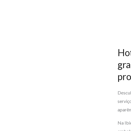
Hot
gra
pr
Descub
serviç
aparên
Na Ibi