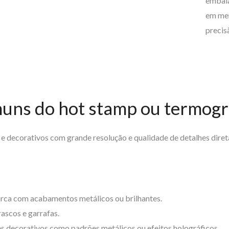
embala
em men
precis
muns do hot stamp ou termog
 e decorativos com grande resolução e qualidade de detalhes dire
ca com acabamentos metálicos ou brilhantes.
ascos e garrafas.
s decorativos como padrões metálicos ou efeitos holográficos.