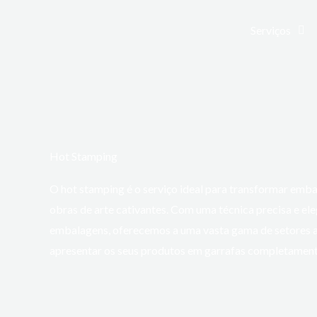
Skip
to
Serviços
content
Hot Stamping
O hot stamping é o serviço ideal para transformar emb
obras de arte cativantes. Com uma técnica precisa e el
embalagens, oferecemos a uma vasta gama de setores 
apresentar os seus produtos em garrafas completamente 