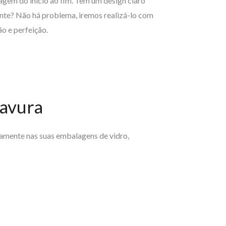
gem do início ao fim. Tem um design claro
te? Não há problema, iremos realizá-lo com
ão e perfeição.
ravura
tamente nas suas embalagens de vidro,