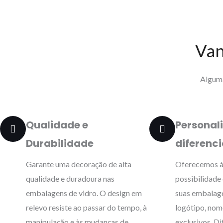
Van
Alguma
Qualidade e
Personal
Durabilidade
diferenc
Garante uma decoração de alta
Oferecemos à
qualidade e duradoura nas
possibilidade 
embalagens de vidro. O design em
suas embalage
relevo resiste ao passar do tempo, à
logótipo, nom
manipulação e às mudanças de
exclusivos. D