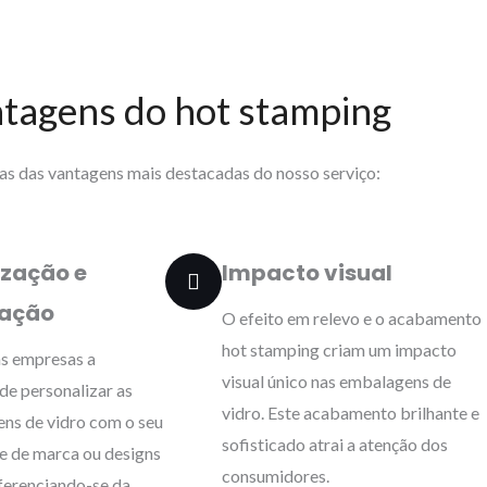
tagens do hot stamping
s das vantagens mais destacadas do nosso serviço:
ização e
Impacto visual
iação
O efeito em relevo e o acabamento
hot stamping criam um impacto
s empresas a
visual único nas embalagens de
de personalizar as
vidro. Este acabamento brilhante e
ns de vidro com o seu
sofisticado atrai a atenção dos
e de marca ou designs
consumidores.
iferenciando-se da