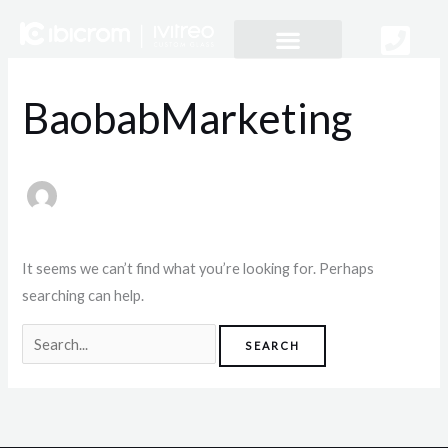
Skip
Search
to
for:
content
Serviço 360 de personalização
BaobabMarketing
It seems we can’t find what you’re looking for. Perhaps
searching can help.