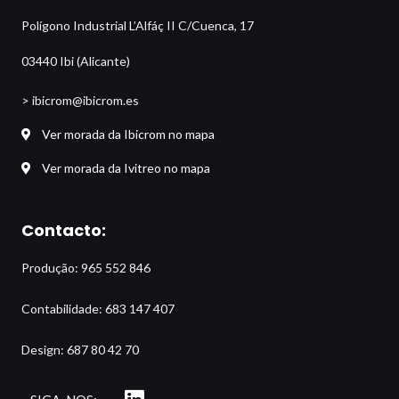
Polígono Industrial L’Alfáç II C/Cuenca, 17
03440 Ibi (Alicante)
> ibicrom@ibicrom.es
Ver morada da Ibicrom no mapa
Ver morada da Ivitreo no mapa
Contacto:
Produção: 965 552 846
Contabilidade: 683 147 407
Design: 687 80 42 70
L