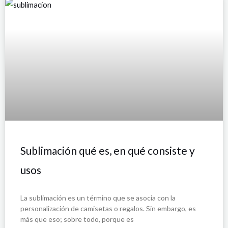
P
P
P
P
P
á
á
á
á
á
g
g
g
g
g
i
i
i
i
i
n
n
n
n
n
a
a
a
a
a
Sublimación qué es, en qué consiste y
usos
La sublimación es un término que se asocia con la
personalización de camisetas o regalos. Sin embargo, es
más que eso; sobre todo, porque es